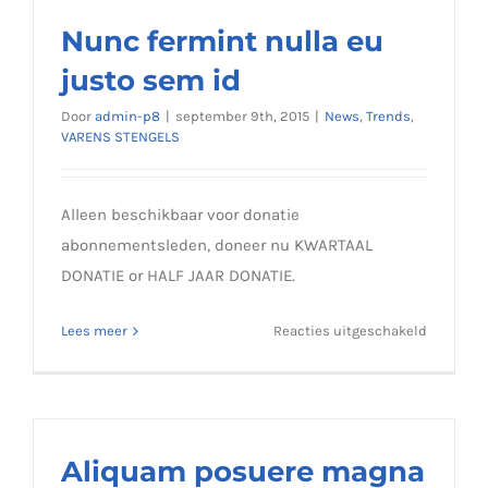
semper
maximus
Nunc fermint nulla eu
justo sem id
Door
admin-p8
|
september 9th, 2015
|
News
,
Trends
,
VARENS STENGELS
Alleen beschikbaar voor donatie
abonnementsleden, doneer nu KWARTAAL
DONATIE or HALF JAAR DONATIE.
voor
Lees meer
Reacties uitgeschakeld
Nunc
fermint
nulla
eu
justo
Aliquam posuere magna
sem