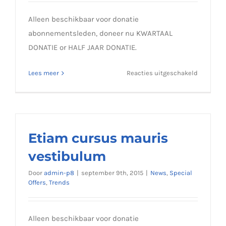
Alleen beschikbaar voor donatie
abonnementsleden, doneer nu KWARTAAL
DONATIE or HALF JAAR DONATIE.
voor
Lees meer
Reacties uitgeschakeld
Fusce
mattis
nunc
ut
aliquam
Etiam cursus mauris
vestibulum
Door
admin-p8
|
september 9th, 2015
|
News
,
Special
Offers
,
Trends
Alleen beschikbaar voor donatie