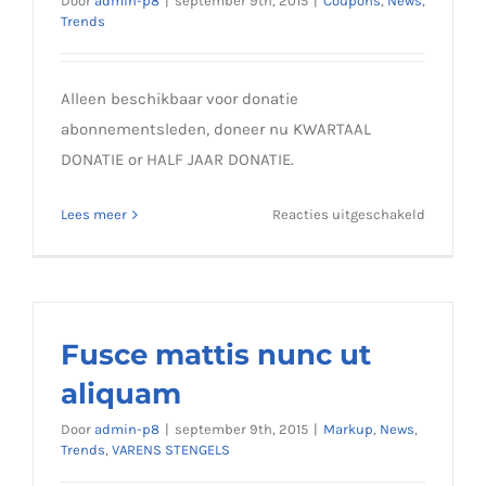
Door
admin-p8
|
september 9th, 2015
|
Coupons
,
News
,
Trends
Alleen beschikbaar voor donatie
abonnementsleden, doneer nu KWARTAAL
DONATIE or HALF JAAR DONATIE.
voor
Lees meer
Reacties uitgeschakeld
Cras
ac
nulla
ac
consecte
Fusce mattis nunc ut
rutrum
aliquam
Door
admin-p8
|
september 9th, 2015
|
Markup
,
News
,
Trends
,
VARENS STENGELS