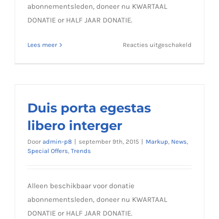
abonnementsleden, doneer nu KWARTAAL
DONATIE or HALF JAAR DONATIE.
voor
Lees meer
Reacties uitgeschakeld
Etiam
cursus
mauris
vestibul
Duis porta egestas
libero interger
Door
admin-p8
|
september 9th, 2015
|
Markup
,
News
,
Special Offers
,
Trends
Alleen beschikbaar voor donatie
abonnementsleden, doneer nu KWARTAAL
DONATIE or HALF JAAR DONATIE.