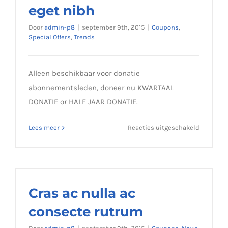
eget nibh
id
Door
admin-p8
|
september 9th, 2015
|
Coupons
,
Special Offers
,
Trends
Alleen beschikbaar voor donatie
abonnementsleden, doneer nu KWARTAAL
DONATIE or HALF JAAR DONATIE.
voor
Lees meer
Reacties uitgeschakeld
Aliquam
posuere
magna
eget
nibh
Cras ac nulla ac
consecte rutrum