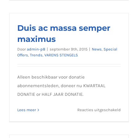
lobortis
sapien
enim
viverra
Duis ac massa semper
maximus
Door
admin-p8
|
september 9th, 2015
|
News
,
Special
Offers
,
Trends
,
VARENS STENGELS
Alleen beschikbaar voor donatie
abonnementsleden, doneer nu KWARTAAL
DONATIE or HALF JAAR DONATIE.
voor
Lees meer
Reacties uitgeschakeld
Duis
ac
massa