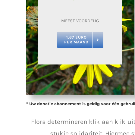
MEEST VOORDELIG
1,67 EURO
PER MAAND
* Uw donatie abonnement is geldig voor één gebrui
Flora determineren klik-aan klik-u
stukje solidariteit. Hiermee