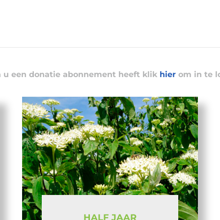
n u een donatie abonnement heeft klik
hier
om in te l
HALF JAAR