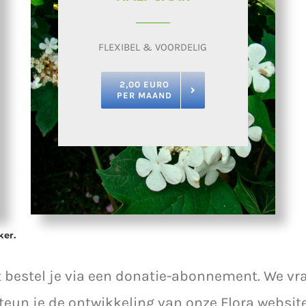
FLEXIBEL & VOORDELIG
2,00 EURO
PER MAAND
ker.
it bestel je via een donatie-abonnement. We 
 steun je de ontwikkeling van onze Flora websi