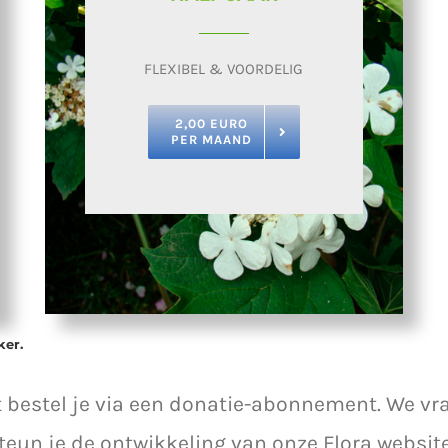
FLEXIBEL & VOORDELIG
2,00 EURO
PER MAAND
ker.
it bestel je via een donatie-abonnement. We 
 steun je de ontwikkeling van onze Flora websi