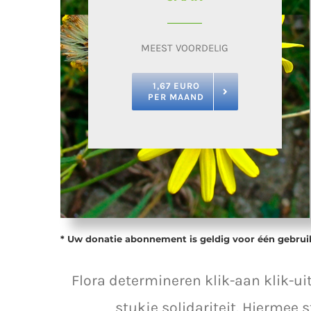
MEEST VOORDELIG
1,67 EURO
PER MAAND
* Uw donatie abonnement is geldig voor één gebrui
Flora determineren klik-aan klik-u
stukje solidariteit. Hiermee