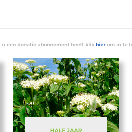
n u een donatie abonnement heeft klik
hier
om in te l
HALF JAAR