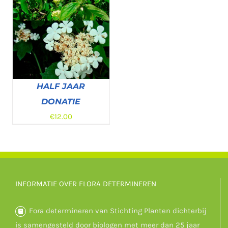
HALF JAAR
DONATIE
€
12.00
DONEREN
/
DETAILS
INFORMATIE OVER FLORA DETERMINEREN
Fora determineren van Stichting Planten dichterbij
is samengesteld door biologen met meer dan 25 jaar