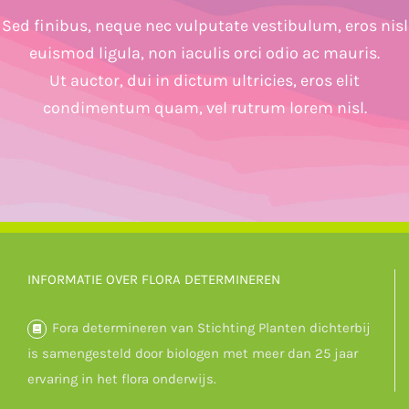
Sed finibus, neque nec vulputate vestibulum, eros nisl
euismod ligula, non iaculis orci odio ac mauris.
Ut auctor, dui in dictum ultricies, eros elit
condimentum quam, vel rutrum lorem nisl.
INFORMATIE OVER FLORA DETERMINEREN
Fora determineren van Stichting Planten dichterbij
is samengesteld door biologen met meer dan 25 jaar
ervaring in het flora onderwijs.