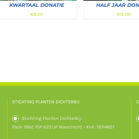
KWARTAAL DONATIE
HALF JAAR DON
€
8.00
€
12.00
DONEREN
/
DETAILS
DONEREN
/
DET
STICHTING PLANTEN DICHTERBIJ
C
Stichting Planten Dichterbij:
Plein 1992 70F 6221JP Maastricht - KvK: 76114821