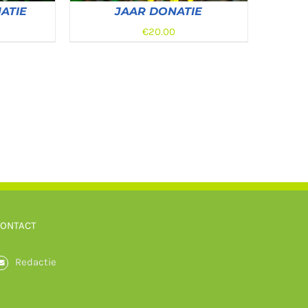
ATIE
JAAR DONATIE
€
20.00
AILS
DONEREN
/
DETAILS
ONTACT
Redactie