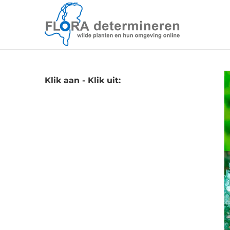
Skip
to
content
Klik aan - Klik uit: